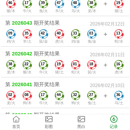
+
46
17
39
47
48
38
19
猴/木
牛/火
兔/火
羊/火
马/火
龙/木
猪/土
第
2026043
期开奖结果
2026年02月12日
+
09
35
42
40
33
03
13
鸡/火
羊/土
鼠/金
虎/火
鸡/金
兔/金
蛇/水
第
2026042
期开奖结果
2026年02月11日
+
38
22
17
19
01
18
16
龙/木
猴/水
牛/火
猪/土
蛇/火
鼠/火
虎/木
第
2026041
期开奖结果
2026年02月10日
+
02
08
17
44
32
27
36
龙/火
狗/木
牛/火
狗/水
狗/火
兔/土
马/土
第
2026040
期开奖结果
2026年02月09日
+
46
06
29
27
11
49
28
首页
彩图
黑白
记录