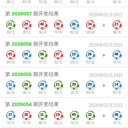
猪/土
蛇/木
马/金
狗/土
狗/火
兔/火
鼠/水
第
2026057
期开奖结果
2026年02月26日
+
21
29
40
30
26
34
23
狗/土
虎/土
兔/火
牛/水
蛇/金
鸡/金
猴/水
第
2026056
期开奖结果
2026年02月25日
+
45
09
06
07
10
26
48
狗/水
狗/木
牛/土
鼠/土
鸡/火
蛇/金
羊/火
第
2026055
期开奖结果
2026年02月24日
+
31
28
20
21
39
09
14
鼠/水
兔/土
猪/土
狗/土
龙/木
狗/木
蛇/水
第
2026054
期开奖结果
2026年02月23日
+
37
30
11
19
49
32
48
马/土
牛/水
猴/火
鼠/火
马/火
猪/火
羊/火