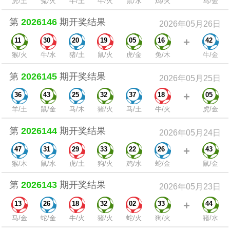
虎/土
兔/火
牛/土
牛/火
鼠/水
鸡/火
马/金
第
2026146
期开奖结果
2026年05月26日
+
11
30
20
19
05
16
42
猴/火
牛/水
猪/土
鼠/火
虎/金
兔/木
牛/金
第
2026145
期开奖结果
2026年05月25日
+
36
43
25
32
37
18
05
羊/土
鼠/金
马/木
猪/火
马/土
牛/火
虎/金
第
2026144
期开奖结果
2026年05月24日
+
47
31
29
33
22
26
43
猴/木
鼠/水
虎/土
狗/火
鸡/水
蛇/金
鼠/金
第
2026143
期开奖结果
2026年05月23日
+
13
26
18
32
02
33
44
马/金
蛇/金
牛/火
猪/火
蛇/火
狗/火
猪/水