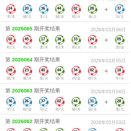
+
24
20
36
44
02
28
37
羊/木
猪/土
羊/土
猪/水
蛇/火
兔/土
马/土
第
2026065
期开奖结果
2026年03月06日
+
02
45
17
38
33
24
05
蛇/火
狗/水
虎/木
蛇/木
狗/火
羊/木
虎/金
第
2026064
期开奖结果
2026年03月05日
+
08
23
40
44
34
02
18
猪/木
猴/水
兔/火
猪/水
鸡/金
蛇/火
牛/火
第
2026063
期开奖结果
2026年03月04日
+
36
26
37
02
44
31
28
羊/土
蛇/金
马/土
蛇/火
猪/水
鼠/水
兔/土
第
2026062
期开奖结果
2026年03月03日