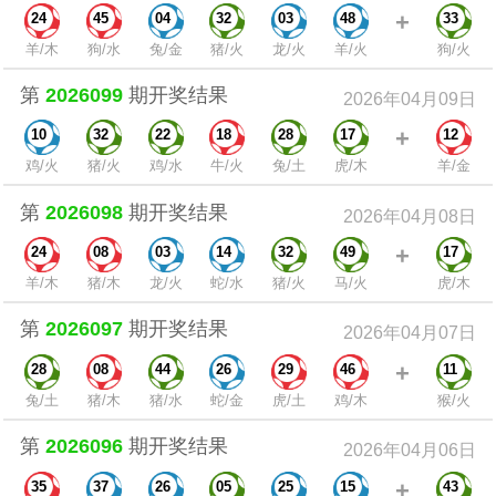
+
24
45
04
32
03
48
33
羊/木
狗/水
兔/金
猪/火
龙/火
羊/火
狗/火
第
2026099
期开奖结果
2026年04月09日
+
10
32
22
18
28
17
12
鸡/火
猪/火
鸡/水
牛/火
兔/土
虎/木
羊/金
第
2026098
期开奖结果
2026年04月08日
+
24
08
03
14
32
49
17
羊/木
猪/木
龙/火
蛇/水
猪/火
马/火
虎/木
第
2026097
期开奖结果
2026年04月07日
+
28
08
44
26
29
46
11
兔/土
猪/木
猪/水
蛇/金
虎/土
鸡/木
猴/火
第
2026096
期开奖结果
2026年04月06日
+
35
37
26
05
25
15
43