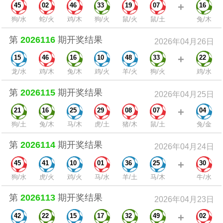
+
45
02
46
33
19
07
16
狗/水
蛇/火
鸡/木
狗/火
鼠/火
鼠/土
兔/木
第
2026116
期开奖结果
2026年04月26日
+
15
46
16
10
48
33
22
龙/水
鸡/木
兔/木
鸡/火
羊/火
狗/火
鸡/水
第
2026115
期开奖结果
2026年04月25日
+
21
16
25
29
08
07
04
狗/土
兔/木
马/木
虎/土
猪/木
鼠/土
兔/金
第
2026114
期开奖结果
2026年04月24日
+
45
41
10
01
36
25
30
狗/水
虎/火
鸡/火
马/水
羊/土
马/木
牛/水
第
2026113
期开奖结果
2026年04月23日
+
42
22
15
17
32
49
02