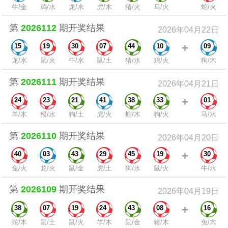
牛/金
鸡/水
龙/水
虎/木
猪/火
马/火
蛇/火
第
2026112
期开奖结果
2026年04月22日
+
15
19
30
07
44
10
09
龙/水
鼠/火
牛/水
鼠/土
猪/水
鸡/火
狗/木
第
2026111
期开奖结果
2026年04月21日
+
24
23
21
41
38
33
01
羊/木
猴/水
狗/土
虎/火
蛇/木
狗/火
马/水
第
2026110
期开奖结果
2026年04月20日
+
40
03
43
29
45
19
30
兔/火
龙/火
鼠/金
虎/土
狗/水
鼠/火
牛/水
第
2026109
期开奖结果
2026年04月19日
+
38
07
19
24
43
08
16
蛇/木
鼠/土
鼠/火
羊/木
鼠/金
猪/木
兔/木