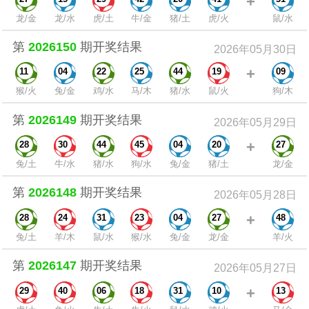
+
龙/金
龙/水
虎/土
牛/金
猪/土
虎/火
鼠/水
第
2026150
期开奖结果
2026年05月30日
+
11
04
22
25
44
19
09
猴/火
兔/金
鸡/水
马/木
猪/水
鼠/火
狗/木
第
2026149
期开奖结果
2026年05月29日
+
28
30
44
45
04
20
27
兔/土
牛/水
猪/水
狗/水
兔/金
猪/土
龙/金
第
2026148
期开奖结果
2026年05月28日
+
28
24
31
23
04
27
48
兔/土
羊/木
鼠/水
猴/水
兔/金
龙/金
羊/火
第
2026147
期开奖结果
2026年05月27日
+
29
40
06
18
31
10
13