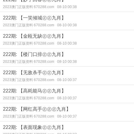
2023澳门正版资料 670288.com
08-10 00:38
222期: 【一笑倾城㊣㊣九肖】
2023澳门正版资料 670288.com
08-10 00:38
222期: 【金瓯无缺㊣㊣九肖】
2023澳门正版资料 670288.com
08-10 00:38
222期: 【楼门口排㊣㊣九肖】
2023澳门正版资料 670288.com
08-10 00:38
222期: 【无敌杀手㊣㊣九肖】
2023澳门正版资料 670288.com
08-10 00:37
222期: 【高耗能马㊣㊣九肖】
2023澳门正版资料 670288.com
08-10 00:37
222期: 【网红高手㊣㊣㊣九肖】
2023澳门正版资料 670288.com
08-10 00:37
222期: 【表面现象㊣㊣九肖】