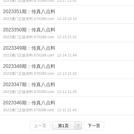
2023澳门正版资料 670288.com
12-17 21:41
2023351期：传真八点料
2023澳门正版资料 670288.com
12-16 22:14
2023350期：传真八点料
2023澳门正版资料 670288.com
12-15 21:41
2023349期：传真八点料
2023澳门正版资料 670288.com
12-14 21:44
2023348期：传真八点料
2023澳门正版资料 670288.com
12-13 21:42
2023347期：传真八点料
2023澳门正版资料 670288.com
12-12 21:45
2023346期：传真八点料
2023澳门正版资料 670288.com
12-11 21:43
上一页
第1页
下一页