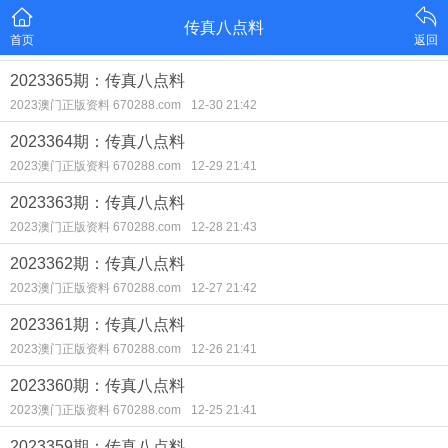
传真八点料
首页
返回
2023365期：传真八点料
2023澳门正版资料 670288.com
12-30 21:42
2023364期：传真八点料
2023澳门正版资料 670288.com
12-29 21:41
2023363期：传真八点料
2023澳门正版资料 670288.com
12-28 21:43
2023362期：传真八点料
2023澳门正版资料 670288.com
12-27 21:42
2023361期：传真八点料
2023澳门正版资料 670288.com
12-26 21:41
2023360期：传真八点料
2023澳门正版资料 670288.com
12-25 21:41
2023359期：传真八点料