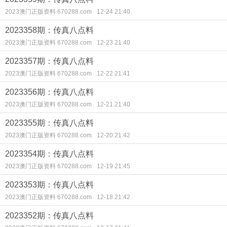
2023澳门正版资料 670288.com
12-24 21:40
2023358期：传真八点料
2023澳门正版资料 670288.com
12-23 21:40
2023357期：传真八点料
2023澳门正版资料 670288.com
12-22 21:41
2023356期：传真八点料
2023澳门正版资料 670288.com
12-21 21:40
2023355期：传真八点料
2023澳门正版资料 670288.com
12-20 21:42
2023354期：传真八点料
2023澳门正版资料 670288.com
12-19 21:45
2023353期：传真八点料
2023澳门正版资料 670288.com
12-18 21:42
2023352期：传真八点料