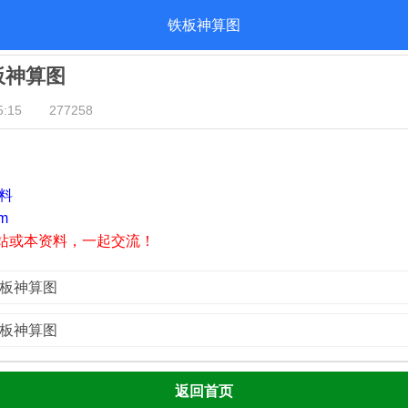
铁板神算图
铁板神算图
:15
277258
资料
m
站或本资料，一起交流！
铁板神算图
铁板神算图
返回首页