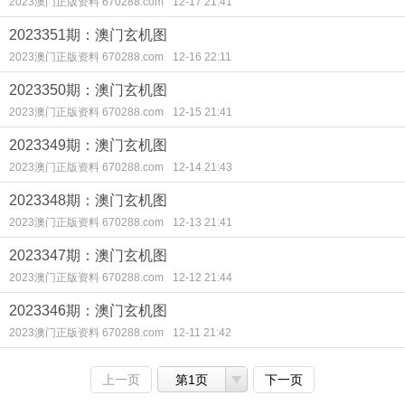
2023澳门正版资料 670288.com
12-17 21:41
2023351期：澳门玄机图
2023澳门正版资料 670288.com
12-16 22:11
2023350期：澳门玄机图
2023澳门正版资料 670288.com
12-15 21:41
2023349期：澳门玄机图
2023澳门正版资料 670288.com
12-14 21:43
2023348期：澳门玄机图
2023澳门正版资料 670288.com
12-13 21:41
2023347期：澳门玄机图
2023澳门正版资料 670288.com
12-12 21:44
2023346期：澳门玄机图
2023澳门正版资料 670288.com
12-11 21:42
上一页
第1页
下一页