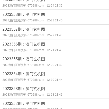
2023澳门正版资料 670288.com
12-24 21:39
2023358期：澳门玄机图
2023澳门正版资料 670288.com
12-23 21:40
2023357期：澳门玄机图
2023澳门正版资料 670288.com
12-22 21:40
2023356期：澳门玄机图
2023澳门正版资料 670288.com
12-21 21:40
2023355期：澳门玄机图
2023澳门正版资料 670288.com
12-20 21:42
2023354期：澳门玄机图
2023澳门正版资料 670288.com
12-19 21:44
2023353期：澳门玄机图
2023澳门正版资料 670288.com
12-18 21:41
2023352期：澳门玄机图