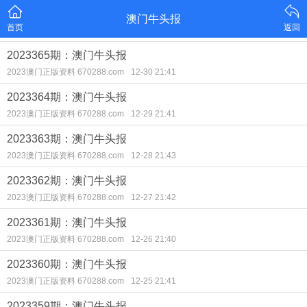
澳门牛头报
首页
返回
2023365期：澳门牛头报
2023澳门正版资料 670288.com
12-30 21:41
2023364期：澳门牛头报
2023澳门正版资料 670288.com
12-29 21:41
2023363期：澳门牛头报
2023澳门正版资料 670288.com
12-28 21:43
2023362期：澳门牛头报
2023澳门正版资料 670288.com
12-27 21:42
2023361期：澳门牛头报
2023澳门正版资料 670288.com
12-26 21:40
2023360期：澳门牛头报
2023澳门正版资料 670288.com
12-25 21:41
2023359期：澳门牛头报