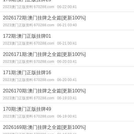
2023澳门正版资料 670288.com
06-22 00:41
2026172期:澳门挂牌之全篇[更新100%]
2023澳门正版资料 670288.com
06-21 03:40
172期:澳门正版挂牌01
2023澳门正版资料 670288.com
06-21 00:41
2026171期:澳门挂牌之全篇[更新100%]
2023澳门正版资料 670288.com
06-20 03:41
171期:澳门正版挂牌16
2023澳门正版资料 670288.com
06-20 00:41
2026170期:澳门挂牌之全篇[更新100%]
2023澳门正版资料 670288.com
06-19 03:41
170期:澳门正版挂牌49
2023澳门正版资料 670288.com
06-19 00:41
2026169期:澳门挂牌之全篇[更新100%]