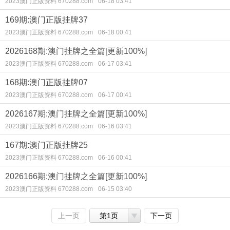
2023澳门正版资料 670288.com
06-18 03:41
169期:澳门正版挂牌37
2023澳门正版资料 670288.com
06-18 00:41
2026168期:澳门挂牌之全篇[更新100%]
2023澳门正版资料 670288.com
06-17 03:41
168期:澳门正版挂牌07
2023澳门正版资料 670288.com
06-17 00:41
2026167期:澳门挂牌之全篇[更新100%]
2023澳门正版资料 670288.com
06-16 03:41
167期:澳门正版挂牌25
2023澳门正版资料 670288.com
06-16 00:41
2026166期:澳门挂牌之全篇[更新100%]
2023澳门正版资料 670288.com
06-15 03:40
上一页
第1页
下一页