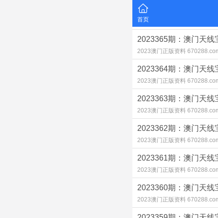
首页
2023365期：澳门天线
2023澳门正版资料 670288.co
2023364期：澳门天线
2023澳门正版资料 670288.co
2023363期：澳门天线
2023澳门正版资料 670288.co
2023362期：澳门天线
2023澳门正版资料 670288.co
2023361期：澳门天线
2023澳门正版资料 670288.co
2023360期：澳门天线
2023澳门正版资料 670288.co
2023359期：澳门天线