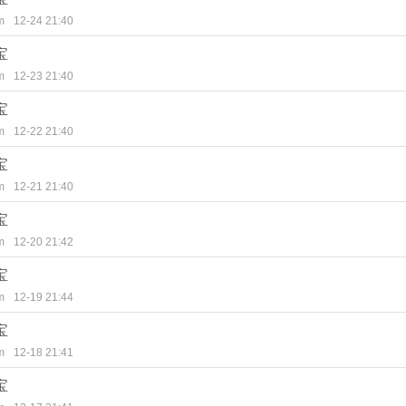
m
12-24 21:40
宝
m
12-23 21:40
宝
m
12-22 21:40
宝
m
12-21 21:40
宝
m
12-20 21:42
宝
m
12-19 21:44
宝
m
12-18 21:41
宝