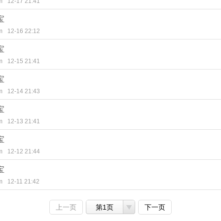
m
12-17 21:41
宝
m
12-16 22:12
宝
m
12-15 21:41
宝
m
12-14 21:43
宝
m
12-13 21:41
宝
m
12-12 21:44
宝
m
12-11 21:42
上一页
第1页
下一页