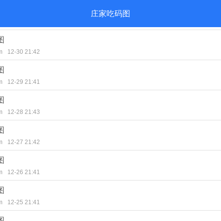
庄家吃码图
图
m
12-30 21:42
图
m
12-29 21:41
图
m
12-28 21:43
图
m
12-27 21:42
图
m
12-26 21:41
图
m
12-25 21:41
图