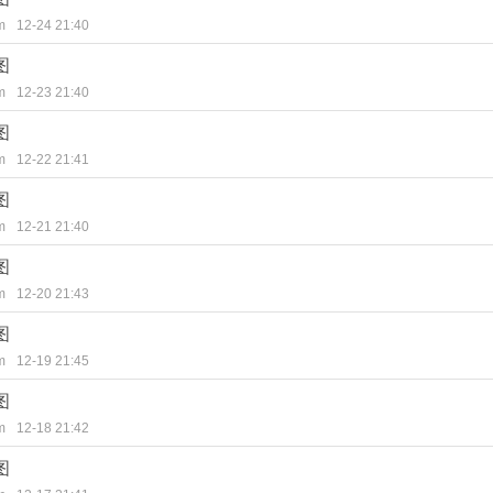
m
12-24 21:40
图
m
12-23 21:40
图
m
12-22 21:41
图
m
12-21 21:40
图
m
12-20 21:43
图
m
12-19 21:45
图
m
12-18 21:42
图