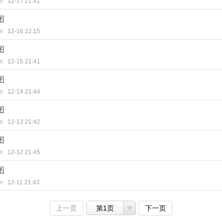
m
12-17 21:41
图
m
12-16 22:15
图
m
12-15 21:41
图
m
12-14 21:44
图
m
12-13 21:42
图
m
12-12 21:45
图
m
12-11 21:43
上一页
第1页
下一页