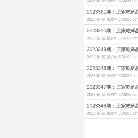
2023澳门正版资料 670288.co
2023351期：庄家吃码
2023澳门正版资料 670288.co
2023350期：庄家吃码
2023澳门正版资料 670288.co
2023349期：庄家吃码
2023澳门正版资料 670288.co
2023348期：庄家吃码
2023澳门正版资料 670288.co
2023347期：庄家吃码
2023澳门正版资料 670288.co
2023346期：庄家吃码
2023澳门正版资料 670288.co