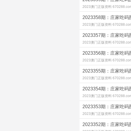
2023澳门正版资料 670288.co
2023358期：庄家吃码
2023澳门正版资料 670288.co
2023357期：庄家吃码
2023澳门正版资料 670288.co
2023356期：庄家吃码
2023澳门正版资料 670288.co
2023355期：庄家吃码
2023澳门正版资料 670288.co
2023354期：庄家吃码
2023澳门正版资料 670288.co
2023353期：庄家吃码
2023澳门正版资料 670288.co
2023352期：庄家吃码