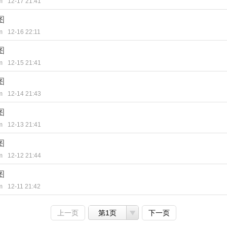
m
12-17 21:41
图
m
12-16 22:11
图
m
12-15 21:41
图
m
12-14 21:43
图
m
12-13 21:41
图
m
12-12 21:44
图
m
12-11 21:42
上一页
第1页
下一页