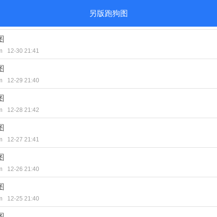
另版跑狗图
图
m
12-30 21:41
图
m
12-29 21:40
图
m
12-28 21:42
图
m
12-27 21:41
图
m
12-26 21:40
图
m
12-25 21:40
图