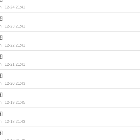
m
12-24 21:41
图
m
12-23 21:41
图
m
12-22 21:41
图
m
12-21 21:41
图
m
12-20 21:43
图
m
12-19 21:45
图
m
12-18 21:43
图