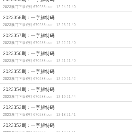
2023澳门正版资料 670288.com
12-24 21:40
2023358期：一字解特码
2023澳门正版资料 670288.com
12-23 21:40
2023357期：一字解特码
2023澳门正版资料 670288.com
12-22 21:40
2023356期：一字解特码
2023澳门正版资料 670288.com
12-21 21:40
2023355期：一字解特码
2023澳门正版资料 670288.com
12-20 21:42
2023354期：一字解特码
2023澳门正版资料 670288.com
12-19 21:44
2023353期：一字解特码
2023澳门正版资料 670288.com
12-18 21:41
2023352期：一字解特码