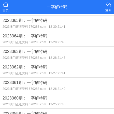
一字解特码
首页
返回
2023365期：一字解特码
2023澳门正版资料 670288.com
12-30 21:41
2023364期：一字解特码
2023澳门正版资料 670288.com
12-29 21:40
2023363期：一字解特码
2023澳门正版资料 670288.com
12-28 21:43
2023362期：一字解特码
2023澳门正版资料 670288.com
12-27 21:41
2023361期：一字解特码
2023澳门正版资料 670288.com
12-26 21:40
2023360期：一字解特码
2023澳门正版资料 670288.com
12-25 21:40
2023359期：一字解特码