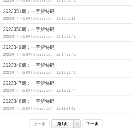
2023澳门正版资料 670288.com
12-17 21:41
2023351期：一字解特码
2023澳门正版资料 670288.com
12-16 22:11
2023350期：一字解特码
2023澳门正版资料 670288.com
12-15 21:41
2023349期：一字解特码
2023澳门正版资料 670288.com
12-14 21:43
2023348期：一字解特码
2023澳门正版资料 670288.com
12-13 21:41
2023347期：一字解特码
2023澳门正版资料 670288.com
12-12 21:44
2023346期：一字解特码
2023澳门正版资料 670288.com
12-11 21:42
上一页
第1页
下一页