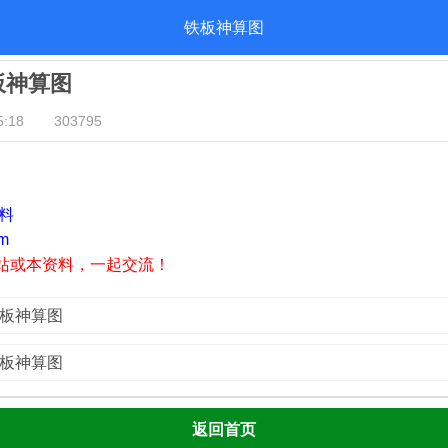
铁板神算图
铁板神算图
:18
303795
资料
m
站或本资料，一起交流！
铁板神算图
铁板神算图
返回首页