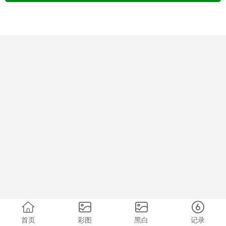
首页
彩图
黑白
记录