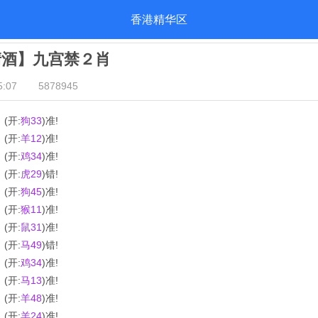
香港精华区
清酒】九宫禁２肖
:07
5878945
】(开:
狗33
)准!
】(开:
羊12
)准!
】(开:
鸡34
)准!
】(开:
虎29
)错!
】(开:
狗45
)准!
】(开:
猴11
)准!
】(开:
鼠31
)准!
】(开:
马49
)错!
】(开:
鸡34
)准!
】(开:
马13
)准!
】(开:
羊48
)准!
】(开:
羊24
)准!