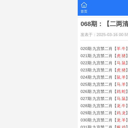
首页
068期：【二两
发表于：2025-03-16 00:55
020期:九宫禁二肖【
羊.牛
021期:九宫禁二肖【
虎.猪
022期:九宫禁二肖【
马.鼠
023期:九宫禁二肖【
虎.猪
024期:九宫禁二肖【
鼠.羊
025期:九宫禁二肖【
马.羊
026期:九宫禁二肖【
鸡.蛇
027期:九宫禁二肖【
马.鼠
028期:九宫禁二肖【
龙.牛
029期:九宫禁二肖【
鸡.龙
030期:九宫禁二肖【
龙.羊
031期:九宫禁二肖【
猴.鸡