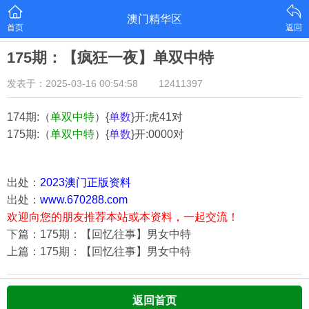
澳门精华区
首页
返回
175期：【疯狂一夜】单双中特
发表于：2025-03-16 00:54:58
12411397
174期:（
单双中特
）{
单数
}开:虎41对
175期:（
单双中特
）{
单数
}开:0000对
出处：
2023澳门正版资料
出处：
www.670288.com
欢迎向您的朋友推荐本站或本资料，一起交流！
下篇：175期：【回忆往事】男女中特
上篇：175期：【回忆往事】男女中特
返回首页