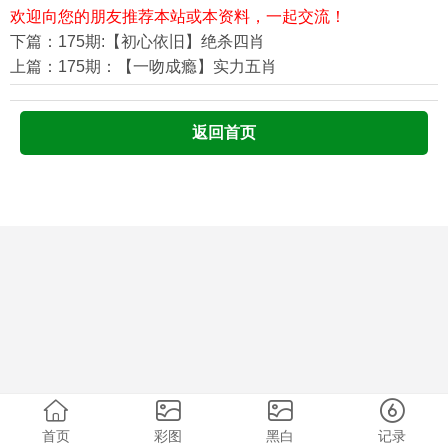
欢迎向您的朋友推荐本站或本资料，一起交流！
下篇：175期:【初心依旧】绝杀四肖
上篇：175期：【一吻成瘾】实力五肖
返回首页
首页
彩图
黑白
记录