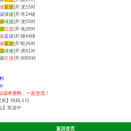
波
蓝
波
}开:龙15对
波
绿
波
}开:羊24错
波
绿
波
}开:龙03对
波
红
波
}开:兔28对
波
蓝
波
}开:猪44错
波
蓝
波
}开:蛇26对
波
绿
波
}开:虎41对
波
红
波
}开:0000对
资料
m
站或本资料，一起交流！
星辰】特码３行
河山】双波中
返回首页