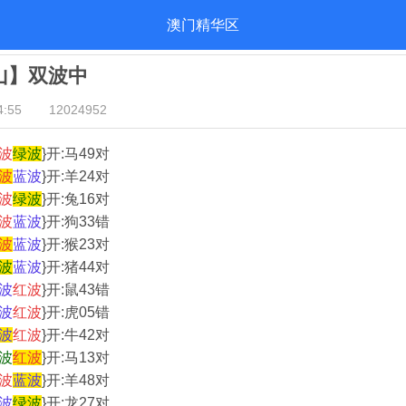
澳门精华区
河山】双波中
:55
12024952
波
绿
波
}开:马49对
波
蓝
波
}开:羊24对
波
绿
波
}开:兔16对
波
蓝
波
}开:狗33错
波
蓝
波
}开:猴23对
波
蓝
波
}开:猪44对
波
红
波
}开:鼠43错
波
红
波
}开:虎05错
波
红
波
}开:牛42对
波
红
波
}开:马13对
波
蓝
波
}开:羊48对
波
绿
波
}开:龙27对