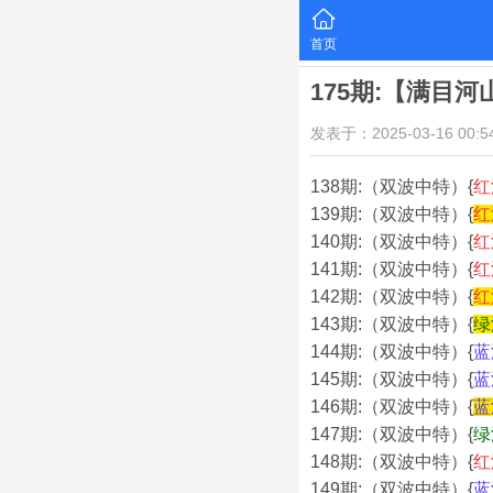
首页
175期:【满目
发表于：2025-03-16 00:54
138期:（双波中特）{
红
139期:（双波中特）{
红
140期:（双波中特）{
红
141期:（双波中特）{
红
142期:（双波中特）{
红
143期:（双波中特）{
绿
144期:（双波中特）{
蓝
145期:（双波中特）{
蓝
146期:（双波中特）{
蓝
147期:（双波中特）{
绿
148期:（双波中特）{
红
149期:（双波中特）{
蓝